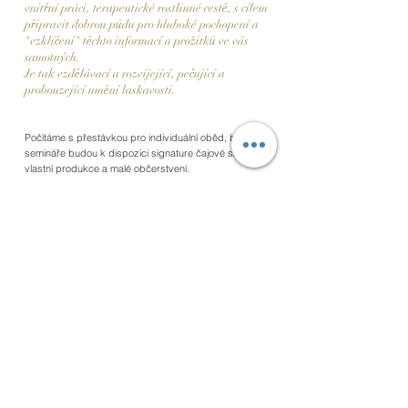
vnitřní práci, terapeutické rostlinné cestě, s cílem
připravit dobrou půdu pro hluboké pochopení a
"vzklíčení" těchto informací a prožitků ve vás
samotných.
Je tak vzdělávací a rozvíjející, pečující a
probouzející umění laskavosti.
Počítáme s přestávkou pro individuální oběd, během
semináře budou k dispozici signature čajové směsi z
vlastní produkce a malé občerstvení.
Budete potřebovat něco pro své poznámky a třeba i
náčrty, obrázky.
Přijďte v oblečení, které je vám pohodlné, protahovací
část nebude vyžadovat klasické oblečení na jógu.
Podložky pro pohodlné sezení budou na místě.
Cena za jednodenní, pětihodinový seminář: 1.500 Kč.
Záloha ve výši 1.000 Kč je splatná do tří dnů od
registrace převodem na účet, doplatek na místě.
Storno podmínky: do tří dnů před seminářem 50%,
méně než tři dny 100%.
Veškeré podrobnější informace obdržíte spolu s
potvrzením vaší registrace.