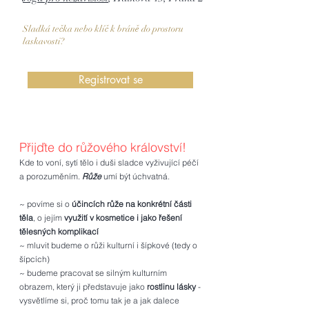
Sladká tečka nebo klíč k bráně do prostoru
laskavosti?
Registrovat se
​Přijďte do růžového království!
Kde to voní, sytí tělo i duši sladce vyživující péčí
a porozuměním.
Růže
umí být úchvatná.
~ povíme si o
účincích růže na konkrétní části
těla
, o jejím
využití v kosmetice i jako řešení
tělesných komplikací
~ mluvit budeme o růži kulturní i šípkové (tedy o
šípcích)
~ budeme pracovat se silným kulturním
obrazem, který ji představuje jako
rostlinu lásky
-
vysvětlíme si, proč tomu tak je a jak dalece