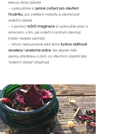
takový obraz působí
~ vyzkoušíme si
jemné cvičení pro otevření
hrudníku
, pro zvětšení mobility a otevřenosti
srdeční oblasti
~ s pomocí
tvůrčí imaginace
si vyzkoušíte práci s
emocemi, s tím, jak srdeční centrum otevírají
(nebo naopak zavírají)
~ lehce nakousneme také téma
funkce oběhové
soustavy i anatomie srdce
, tak abyste měli
jasnou představu o tom, co všechno vlastně tato
"srdeční oblast" obsahuje