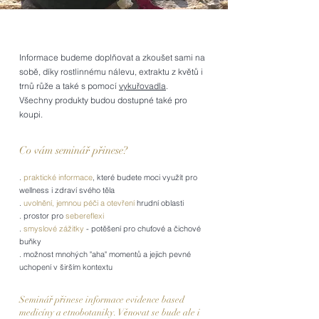
Informace budeme doplňovat a zkoušet sami na
sobě, díky rostlinnému nálevu, extraktu z květů i
trnů růže a také s pomocí
vykuřovadla
.
Všechny produkty budou dostupné také pro
koupi.
Co vám seminář přinese?
.
praktické informace
, které budete moci využít pro
wellness i zdraví svého těla
.
uvolnění, jemnou péči a otevření
hrudní oblasti
. prostor pro
sebereflexi
.
smyslové zážitky
- potěšení pro chuťové a čichové
buňky
. možnost mnohých "aha" momentů a jejich pevné
uchopení v širším kontextu
Seminář přinese informace evidence based
medicíny a etnobotaniky. Věnovat se bude ale i