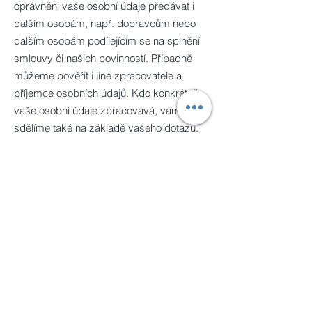
oprávněni vaše osobní údaje předávat i
dalším osobám, např. dopravcům nebo
dalším osobám podílejícím se na splnění
smlouvy či našich povinností. Případně
můžeme pověřit i jiné zpracovatele a
příjemce osobních údajů. Kdo konkrétně
vaše osobní údaje zpracovává, vám
sdělíme také na základě vašeho dotazu.
Vaše osobní údaje nebudou předávány do
států mimo Evropskou unii, ledaže to bude
nezbytné pro plnění smlouvy nebo z
jiného důvodu v souladu s pravidly
takovéhoto předávání stanovenými
nařízením.
Vaše osobní údaje dále zpracovává:
Google LLC
Česká pošta, s. p.
Zásilkovna s.r.o.