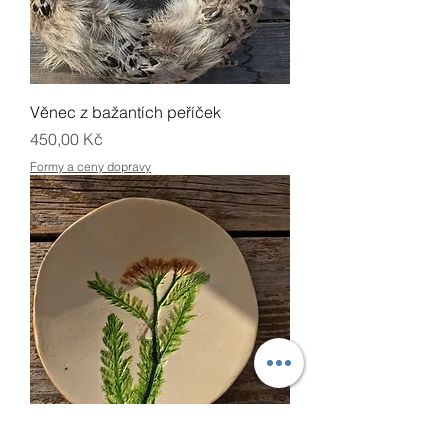
Věnec z bažantích peříček
Cena
450,00 Kč
Formy a ceny dopravy