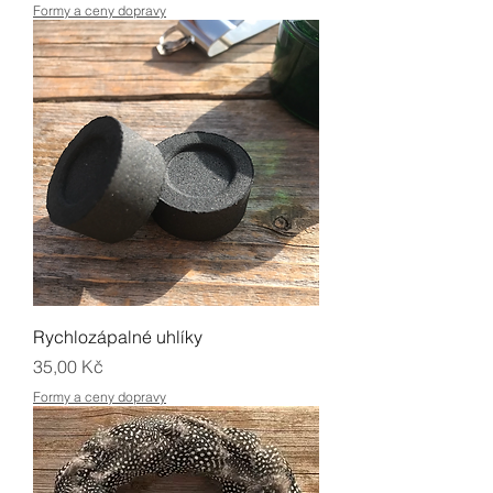
Formy a ceny dopravy
Rychlozápalné uhlíky
Cena
35,00 Kč
Formy a ceny dopravy