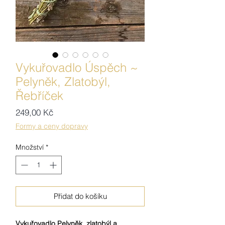
Vykuřovadlo Úspěch ~
Pelyněk, Zlatobýl,
Řebříček
Cena
249,00 Kč
Formy a ceny dopravy
Množství
*
Přidat do košíku
Vykuřovadlo Pelyněk, zlatobýl a