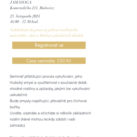
JAMAYOGA
Komenského 211, Bučovice.
23. listopadu 2024
16.00 - 17.30
hod.
Nahlédnutí do procesů pálení rostlinného
materiálu, vůní a hluboce působících účinků.
Registrovat se
Cena semináře: 250 Kč
Seminář přibližující proces vykuřování, jeho
hluboký smysl a využitelnost v současné době,
vhodné rostliny a způsoby, jakými lze vykuřování
uskutečnit.
Bude smysly-naplňující, převážně pro čichové
buňky.
Uvidíte, osaháte a očicháte si několik základních
rostlin (které mohou leckdy zdobit i vaši
zahradu).