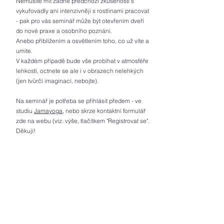
Nemusíte mít žádné předchozí zkušenosti s
vykuřovadly ani intenzivněji s rostlinami pracovat
- pak pro vás seminář může být otevřením dveří
do nové praxe a osobního poznání.
Anebo přiblížením a osvětlením toho, co už víte a
umíte.
V každém případě bude vše probíhat v atmosféře
lehkosti, octnete se ale i v obrazech nelehkých
(jen tvůrčí imaginací, nebojte).
Na seminář je potřeba se přihlásit předem - ve
studiu
Jamayoga
, nebo skrze kontaktní formulář
zde na webu (viz. výše, tlačítkem "Registrovat se".
Děkuji!