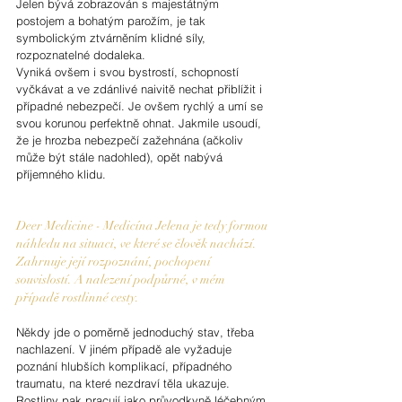
Jelen bývá zobrazován s majestátným 
postojem a bohatým parožím, je tak 
symbolickým ztvárněním klidné síly, 
rozpoznatelné dodaleka.
Vyniká ovšem i svou bystrostí, schopností 
vyčkávat a ve zdánlivé naivitě nechat přiblížit i 
případné nebezpečí. Je ovšem rychlý a umí se 
svou korunou perfektně ohnat. Jakmile usoudí, 
že je hrozba nebezpečí zažehnána (ačkoliv 
může být stále nadohled), opět nabývá 
příjemného klidu.
Deer Medicine - Medicína Jelena je tedy formou 
náhledu na situaci, ve které se člověk nachází. 
Zahrnuje její rozpoznání, pochopení 
souvislostí. A nalezení podpůrné, v mém 
případě rostlinné cesty.
Někdy jde o poměrně jednoduchý stav, třeba 
nachlazení. V jiném případě ale vyžaduje 
poznání hlubších komplikací, případného 
traumatu, na které nezdraví těla ukazuje. 
Rostliny pak pracují jako průvodkyně léčebným 