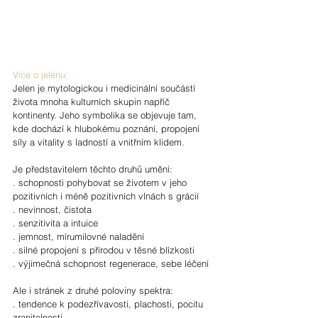
Více o jelenu:
Jelen je mytologickou i medicinální součástí 
života mnoha kulturních skupin napříč 
kontinenty. Jeho symbolika se objevuje tam, 
kde dochází k hlubokému poznání, propojení 
síly a vitality s ladností a vnitřním klidem.
Je představitelem těchto druhů umění:
. schopnosti pohybovat se životem v jeho 
pozitivních i méně pozitivních vlnách s grácií
. nevinnost, čistota
. senzitivita a intuice
. jemnost, mírumilovné naladění
. silné propojení s přírodou v těsné blízkosti
. výjimečná schopnost regenerace, sebe léčení 
Ale i stránek z druhé poloviny spektra:
. tendence k podezřívavosti, plachosti, pocitu 
zranitelnosti