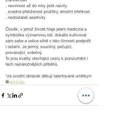
. nevinnost až do míry jisté naivity
. snadná přetíženost prožitky, emoční křehkost
. nedostatek asertivity
Člověk, v jehož životě hraje jelení medicína a 
symbolika významnou roli, dokáže kultivovat 
sám sebe a velice silně v této činnosti podpořit 
i ostatní. Je jemný, soucitný, pečující, 
provázející, srdečný. 
To jsou kvality otevírající cestu k porozumění i 
těch nejnáročnějších příběhů.
*za úvodní obrázek děkuji talentované umělkyni 
@
eloybida
.
Zobrazit vše
Nejnovější příspěvky