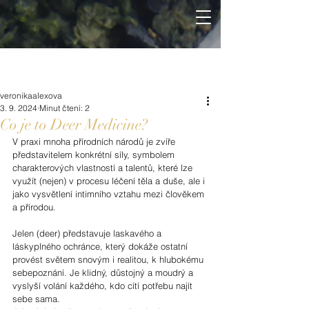
veronikaalexova
3. 9. 2024
Minut čtení: 2
Co je to Deer Medicine?
V praxi mnoha přírodních národů je zvíře 
představitelem konkrétní síly, symbolem 
charakterových vlastností a talentů, které lze 
využít (nejen) v procesu léčení těla a duše, ale i 
jako vysvětlení intimního vztahu mezi člověkem 
a přírodou.
Jelen (deer) představuje laskavého a 
láskyplného ochránce, který dokáže ostatní 
provést světem snovým i realitou, k hlubokému 
sebepoznání. Je klidný, důstojný a moudrý a 
vyslyší volání každého, kdo cítí potřebu najít 
sebe sama. 