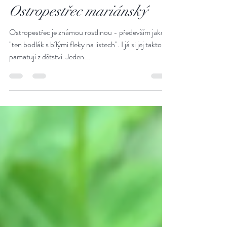
30. 7. 2025
Minut čtení: 4
Ostropestřec mariánský
Ostropestřec je známou rostlinou - především jako
"ten bodlák s bílými fleky na listech". I já si jej takto
pamatuji z dětství. Jeden...