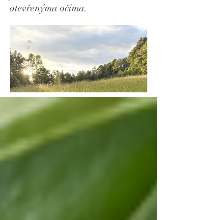
otevřenýma očima.
Blo
g