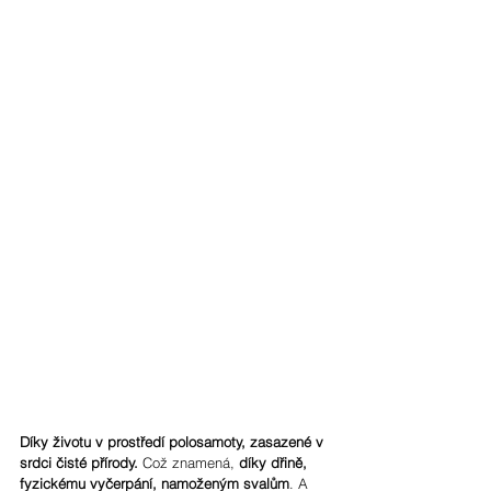
Díky životu v prostředí polosamoty, zasazené v 
srdci čisté přírody.
 Což znamená, 
díky dřině, 
fyzickému vyčerpání, namoženým svalům
. A 