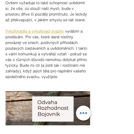
Ovšem vyžaduje to také schopnost uvědomit 
si, že vše, co slouží naší mysli, bude v 
prostoru dříve či později promítnuto. Je leckdy 
až překvapující, v jakém smyslu se tak stane.
Vykuřovadla a vykuřovací svazky
 vyrábím a 
prodávám. Pro vás, které dané rostliny 
provázejí ve snech, podivných příhodách, 
poutavých zastaveních a uvědoměních. I takto 
s vámi komunikují a vytvářejí vztah - pokud se 
vás z různých důvodů nemohou dotýkat přímo 
fyzicky. Bude mi ctí (a jistě tak i rostlinám mé 
zahrady), když jejich těla pro naplnění vašeho 
společného svazku, využijete.