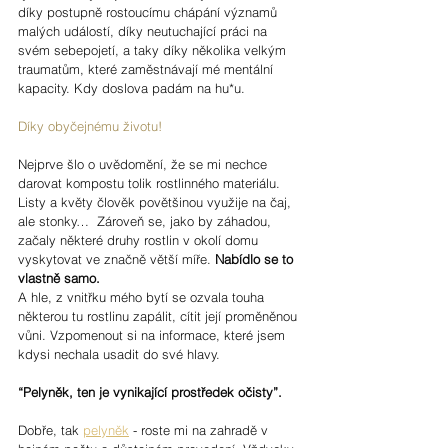
díky postupně rostoucímu chápání významů 
malých událostí, díky neutuchající práci na 
svém sebepojetí, a taky díky několika velkým 
traumatům, které zaměstnávají mé mentální 
kapacity. Kdy doslova padám na hu*u.
Díky obyčejnému životu!
Nejprve šlo o uvědomění, že se mi nechce 
darovat kompostu tolik rostlinného materiálu. 
Listy a květy člověk povětšinou využije na čaj, 
ale stonky…  Zároveň se, jako by záhadou, 
začaly některé druhy rostlin v okolí domu 
vyskytovat ve značně větší míře. 
Nabídlo se to 
vlastně samo.
A hle, z vnitřku mého bytí se ozvala touha 
některou tu rostlinu zapálit, cítit její proměněnou 
vůni. Vzpomenout si na informace, které jsem 
kdysi nechala usadit do své hlavy. 
“Pelyněk, ten je vynikající prostředek očisty”.
Dobře, tak 
pelyněk
 - roste mi na zahradě v 