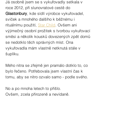
Já osobně jsem se s vykuřovadly setkala v 
roce 2012, při slunovratové cestě do 
Glastonbury
, kde sídlí výrobce vykuřovadel, 
svíček a mnohého dalšího k běžnému i 
rituálnímu použití, 
Star Child
. Ovšem ani 
výjimečný osobní prožitek s tvorbou vykuřovací 
směsi a několik kousků dovezených zpět domů 
se nedotklo těch správných míst. Ona 
vykuřovadla mám vlastně netknutá stále v 
šuplíku.
Mého nitra se zřejmě jen pramálo dotklo to, co 
bylo řečeno. Potřebovala jsem vlastní čas k 
tomu, aby se nitro ozvalo samo - podle svého.
No a po mnoha letech to přišlo. 
Ovšem, zcela přirozeně a nevídaně.