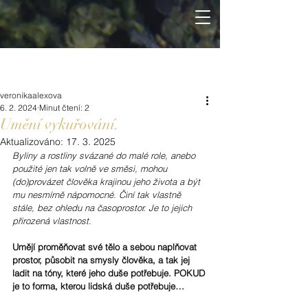
veronikaalexova
6. 2. 2024
Minut čtení: 2
Umění vykuřování.
Aktualizováno:
17. 3. 2025
Byliny a rostliny svázané do malé role, anebo 
použité jen tak volně ve směsi, mohou 
(do)provázet člověka krajinou jeho života a být 
mu nesmírně nápomocné. Činí tak vlastně 
stále, bez ohledu na časoprostor. Je to jejich 
přirozená vlastnost. 
Umějí proměňovat své tělo a sebou naplňovat 
prostor, působit na smysly člověka, a tak jej 
ladit na tóny, které jeho duše potřebuje. POKUD 
je to forma, kterou lidská duše potřebuje…