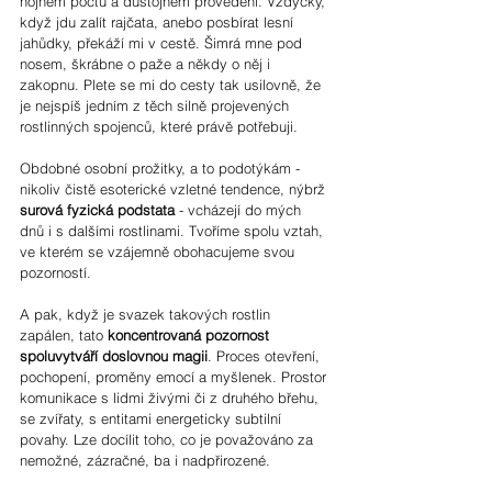
hojném počtu a důstojném provedení. Vždycky, 
když jdu zalít rajčata, anebo posbírat lesní 
jahůdky, překáží mi v cestě. Šimrá mne pod 
nosem, škrábne o paže a někdy o něj i 
zakopnu. Plete se mi do cesty tak usilovně, že 
je nejspíš jedním z těch silně projevených 
rostlinných spojenců, které právě potřebuji.
Obdobné osobní prožitky, a to podotýkám - 
nikoliv čistě esoterické vzletné tendence, nýbrž 
surová fyzická podstata
 - vcházejí do mých 
dnů i s dalšími rostlinami. Tvoříme spolu vztah, 
ve kterém se vzájemně obohacujeme svou 
pozorností.
A pak, když je svazek takových rostlin 
zapálen, tato 
koncentrovaná pozornost 
spoluvytváří doslovnou magii
. Proces otevření, 
pochopení, proměny emocí a myšlenek. Prostor 
komunikace s lidmi živými či z druhého břehu, 
se zvířaty, s entitami energeticky subtilní 
povahy. Lze docílit toho, co je považováno za 
nemožné, zázračné, ba i nadpřirozené.