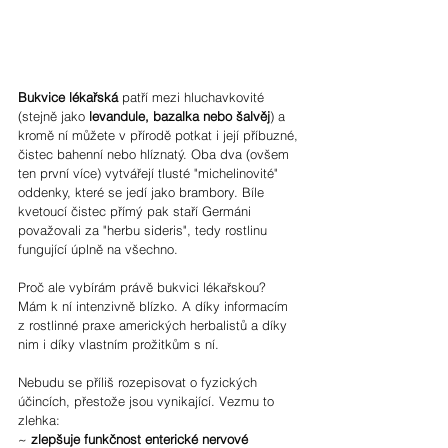
Bukvice lékařská
 patří mezi hluchavkovité 
(stejně jako 
levandule, bazalka nebo šalvěj
) a 
kromě ní můžete v přírodě potkat i její příbuzné, 
čistec bahenní nebo hlíznatý. Oba dva (ovšem 
ten první více) vytvářejí tlusté "michelinovité" 
oddenky, které se jedí jako brambory. Bíle 
kvetoucí čistec přímý pak staří Germáni 
považovali za "herbu sideris", tedy rostlinu 
fungující úplně na všechno.
Proč ale vybírám právě bukvici lékařskou? 
Mám k ní intenzivně blízko. A díky informacím 
z rostlinné praxe amerických herbalistů a díky 
nim i díky vlastním prožitkům s ní.
Nebudu se příliš rozepisovat o fyzických 
účincích, přestože jsou vynikající. Vezmu to 
zlehka:
~ 
zlepšuje funkčnost enterické nervové 