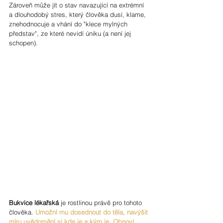
Zároveň může jít o stav navazující na extrémní 
a dlouhodobý stres, který člověka dusí, klame, 
znehodnocuje a vhání do "klece mylných 
představ", ze které nevidí úniku (a není jej 
schopen).
Bukvice lékařská
 je rostlinou právě pro tohoto 
člověka. 
Umožní mu dosednout do těla, navýšit 
míru uvědomění si kde je a kým je. Obnoví, 