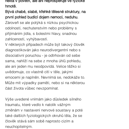
nelítá v povětří, ale ani neprosperuje ve fyzické 
hmotě. 
Bývá chabé, slabé, křehké tělesné struktury, na 
první pohled budící dojem nemoci, neduhu.
Zároveň se ale potýká s nízkou psychickou 
odolností, nechutenstvím nebo problémy s 
přijímáním jídla, s bolestmi hlavy, snadnou 
zahlceností, vyhýbavostí.
V některých případech může být takový člověk 
diagnostikován jako neurodivergentní nebo s 
disociativní poruchou - je odtrhován od sebe 
sama, nahlíží na sebe z mnoha úhlů pohledu, 
ale ani jeden mu neodpovídá. Velice těžko si 
uvědomuje, co vlastně cítí v těle, jakými 
emocemi je naplněn. Nevnímá se, nedokáže to. 
Může mít výpadky paměti, nebo si na některou 
část života vůbec nevzpomínat.
Výše uvedené vnímám jako důsledek silného 
traumatu, které vedlo k natolik vážným 
změnám v nastavení nervové soustavy a poté 
také dalších fyziologických okruhů těla, že se 
člověk stává sám sobě naprosto cizím a 
neuchopitelným.