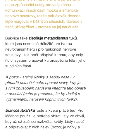
nebo zprůchodní cesty pro vzájemnou 
komunikaci všech částí mozku a enterické 
nervové soustavy, takže pak člověk dovede 
lépe reagovat v běžných situacích, dovede si 
začít užívat život - protože se jej naučí cítit. 
Bukvice také 
zlepšuje metabolismus tuků
, 
které jsou nesmírně důležité pro tvorbu 
neurotransmitterů i pro funkčnost nervové 
soustavy - tak opět přispívá k tomu, aby celý 
řídící systém pracovat ku prospěchu těla i jeho 
subtilních částí.
A pozor - stejné účinky s sebou nese i v 
případě poranění nebo operací hlavy, kdy je 
svým způsobem narušena integrita této oblasti 
a dochází (nebo je predikce, že by došlo) k 
významnému narušení kognitivních funkcí.
Bukvice lékařská
 roste a kvete právě teď. Pro 
léčebné použití je potřeba sbírat listy ve chvíli, 
kdy už už začnou rozkvétat květy. Listy nasušit 
a připravovat z nich nálev (pozor, je hořký a 