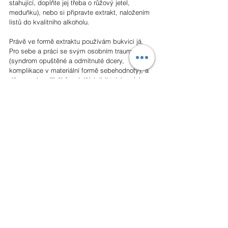
stahující, doplňte jej třeba o růžový jetel, 
meduňku), nebo si připravte extrakt, naložením 
listů do kvalitního alkoholu. 
Právě ve formě extraktu používám bukvici já. 
Pro sebe a práci se svým osobním traumatem 
(syndrom opuštěné a odmítnuté dcery, 
komplikace v materiální formě sebehodnoty), a 
díky mnoha příběhům dalších lidí také u nich, 
třeba jako navazující péči 
přepisu limbického 
otisku
.
Pro konzultaci užití nebo jakékoliv dotazy mne 
kontaktujte...