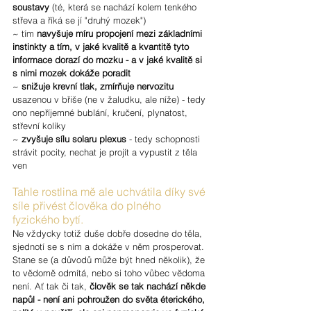
soustavy
 (té, která se nachází kolem tenkého 
střeva a říká se jí "druhý mozek")
~ tím 
navyšuje míru propojení mezi základními 
instinkty a tím, v jaké kvalitě a kvantitě tyto 
informace dorazí do mozku - a v jaké kvalitě si 
s nimi mozek dokáže poradit
~ 
snižuje krevní tlak, zmírňuje nervozitu
usazenou v břiše (ne v žaludku, ale níže) - tedy 
ono nepříjemné bublání, kručení, plynatost, 
střevní koliky
~ 
zvyšuje sílu solaru plexus
 - tedy schopnosti 
strávit pocity, nechat je projít a vypustit z těla 
ven
Tahle rostlina mě ale uchvátila díky své 
síle přivést člověka do plného 
fyzického bytí. 
Ne vždycky totiž duše dobře dosedne do těla, 
sjednotí se s ním a dokáže v něm prosperovat. 
Stane se (a důvodů může být hned několik), že 
to vědomě odmítá, nebo si toho vůbec vědoma 
není. Ať tak či tak, 
člověk se tak nachází někde 
napůl - není ani pohroužen do světa éterického, 