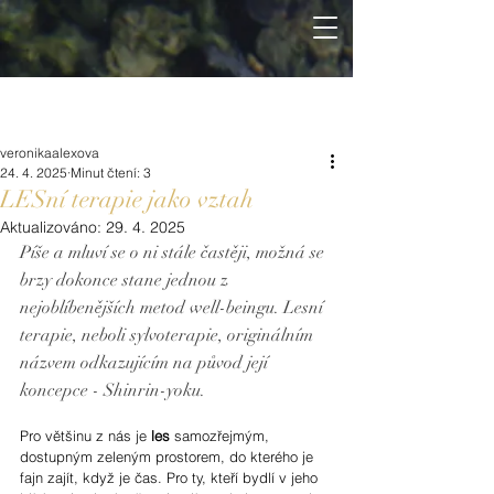
veronikaalexova
24. 4. 2025
Minut čtení: 3
LESní terapie jako vztah
Aktualizováno:
29. 4. 2025
Píše a mluví se o ni stále častěji, možná se 
brzy dokonce stane jednou z 
nejoblíbenějších metod well-beingu. Lesní 
terapie, neboli sylvoterapie, originálním 
názvem odkazujícím na původ její 
koncepce - Shinrin-yoku.
Pro většinu z nás je 
les
 samozřejmým, 
dostupným zeleným prostorem, do kterého je 
fajn zajít, když je čas. Pro ty, kteří bydlí v jeho 