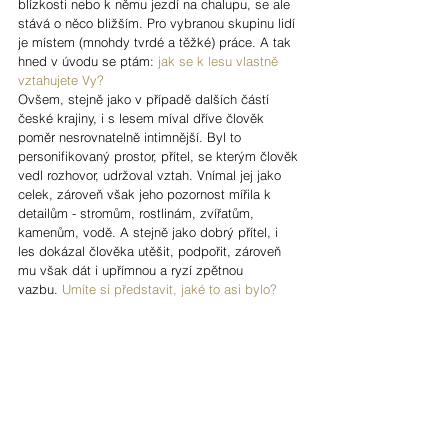
blízkosti nebo k němu jezdí na chalupu, se ale 
stává o něco bližším. Pro vybranou skupinu lidí 
je místem (mnohdy tvrdé a těžké) práce. A tak 
hned v úvodu se ptám: 
jak se k lesu vlastně 
vztahujete Vy?
Ovšem, stejně jako v případě dalších částí 
české krajiny, i s lesem míval dříve člověk 
poměr nesrovnatelně intimnější. Byl to 
personifikovaný prostor, přítel, se kterým člověk 
vedl rozhovor, udržoval vztah. Vnímal jej jako 
celek, zároveň však jeho pozornost mířila k 
detailům - stromům, rostlinám, zvířatům, 
kamenům, vodě. A stejně jako dobrý přítel, i 
les dokázal člověka utěšit, podpořit, zároveň 
mu však dát i upřímnou a ryzí zpětnou 
vazbu. 
Umíte si představit, jaké to asi bylo?