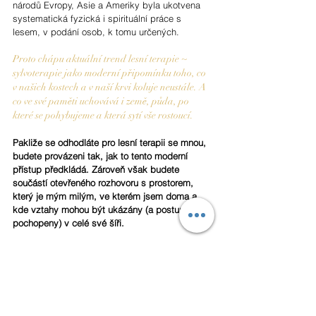
národů Evropy, Asie a Ameriky byla ukotvena 
systematická fyzická i spirituální práce s 
lesem, v podání osob, k tomu určených. 
Proto chápu aktuální trend lesní terapie ~ 
sylvoterapie jako moderní připomínku toho, co 
v našich kostech a v naší krvi koluje neustále. A 
co ve své paměti uchovává i země, půda, po 
které se pohybujeme a která sytí vše rostoucí.
Pakliže se odhodláte pro lesní terapii se mnou, 
budete provázeni tak, jak to tento moderní 
přístup předkládá. Zároveň však budete 
součástí otevřeného rozhovoru s prostorem, 
který je mým milým, ve kterém jsem doma a 
kde vztahy mohou být ukázány (a postupně 
pochopeny) v celé své šíři. 
Těším se na viděnou!
Rezervovat si terapii