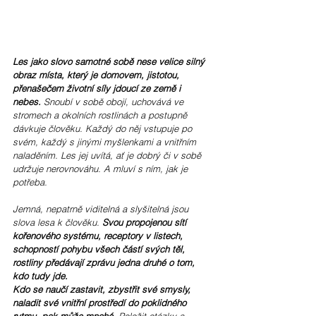
Les jako slovo samotné sobě nese velice silný 
obraz místa, který je domovem, jistotou, 
přenašečem životní síly jdoucí ze země i 
nebes.
 Snoubí v sobě obojí, uchovává ve 
stromech a okolních rostlinách a postupně 
dávkuje člověku. Každý do něj vstupuje po 
svém, každý s jinými myšlenkami a vnitřním 
naladěním. Les jej uvítá, ať je dobrý či v sobě 
udržuje nerovnováhu. A mluví s ním, jak je 
potřeba. 
Jemná, nepatrně viditelná a slyšitelná jsou 
slova lesa k člověku. 
Svou propojenou sítí 
kořenového systému, receptory v listech, 
schopností pohybu všech částí svých těl, 
rostliny předávají zprávu jedna druhé o tom, 
kdo tudy jde. 
Kdo se naučí zastavit, zbystřit své smysly, 
naladit své vnitřní prostředí do poklidného 