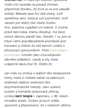
může znít neustále na pozadí činností, 
připomínat člověku, že život je ve své zásadě 
bohatý. Melodie lesa živí obě strany, tvoří 
společnou akci, která je sytí pozorností, tvoří 
zázemí pro dobrý růst všeho živého.
Ano, poetická vyjádření zní krásně. A možná 
právě tato krása, kterou obsahují, má šanci 
oslovit dávnou paměť Vás, čtenářů. I vy jste se 
kdysi velmi pravděpodobně procházeli pod 
korunami a vhlíželi do sítě lesních vztahů s 
přirozeným porozuměním. Proto 
lesní terapii ~ 
sylvoterapii
 vnímám jako znovuobjevení 
dávného přátelství, vazeb a síly, která 
vzájemně dává chuť žít. Dobře žít.
Jen málo se zmiňuji o reáliích této terapeutické 
formy, které si můžete načíst na webových 
stránkách dalších osobností této 
psychosomatické metody. Jako ucelený 
systém a formálně zpracovaný přístup, 
vznikla 
lesní terapie
 v Japonsku, v 80. letech 
minulého století. Ovšem já bych chtěla 
upozornit a připomenout, že v tradicích většiny 