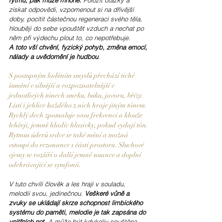
rytmu, pak může mnohé.
 Položit otázky a 
získat odpovědi, vzpomenout si na dřívější 
doby, pocítit částečnou regeneraci svého těla, 
hlouběji do sebe vpouštět vzduch a nechat po 
něm při výdechu plout to, co nepotřebuje. 
A toto vší chvění, fyzický pohyb, změna emocí, 
nálady a uvědomění je hudbou
. 
S postupným laděním smyslů přechází tiché 
šumění v silnější a rozpoznatelnější v 
jednotlivých tónech smrku, buku, javoru, břízy. 
Listí i jehlice každého z nich hraje jiným tónem. 
Rychlý dech zpomaluje svou frekvenci a klouže 
lehčeji, jemně hladíc hlasivky, pokud vydají tón. 
Rytmus úderů srdce se také mění a možná 
vstoupí do rezonance s částí prostoru. Sluchové 
vjemy se rozšíří o další jemné nuance a doplní 
odehrávající se symfonii. 
V tuto chvíli člověk a les hrají v souladu, 
melodii svou, jedinečnou. 
Veškeré vůně a 
zvuky se ukládají skrze schopnost limbického 
systému do paměti, melodie je tak zapsána do 
vnitřních not. 
A může být kdykoliv spuštěna, 