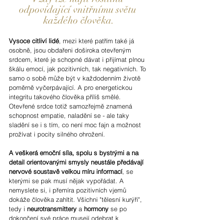
odpovídající vnitřnímu světu 
každého člověka.
Vysoce 
citliví lidé
, mezi které patřím také já 
osobně, jsou obdařeni doširoka otevřeným 
srdcem, které je schopné dávat i přijímat plnou 
škálu emocí, jak pozitivních, tak negativních. To 
samo o sobě může být v každodenním životě 
poměrně vyčerpávající. A pro energetickou 
integritu takového člověka příliš smělé. 
Otevřené srdce totiž samozřejmě znamená 
schopnost empatie, naladění se - ale taky 
sladění se i s tím, co není moc fajn a možnost 
prožívat i pocity silného ohrožení.
A veškerá emoční síla, spolu s bystrými a na 
detail orientovanými smysly neustále předávají 
nervové soustavě velkou míru informací
, se 
kterými se pak musí nějak vypořádat. A 
nemyslete si, i přemíra pozitivních vjemů 
dokáže člověka zahltit. Všichni "tělesní kurýři", 
tedy i 
neurotransmittery
 a 
hormony
 se po 
dokončení své práce musejí odebrat k 