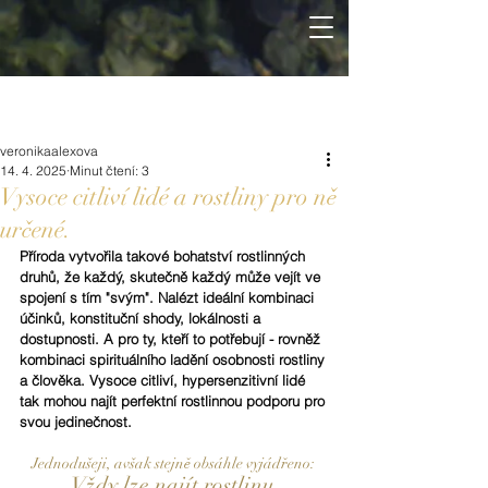
veronikaalexova
14. 4. 2025
Minut čtení: 3
Vysoce citliví lidé a rostliny pro ně
určené.
Příroda vytvořila takové bohatství rostlinných 
druhů, že každý, skutečně každý může vejít ve 
spojení s tím "svým". Nalézt ideální kombinaci 
účinků, konstituční shody, lokálnosti a 
dostupnosti. A pro ty, kteří to potřebují - rovněž 
kombinaci spirituálního ladění osobnosti rostliny 
a člověka. Vysoce citliví, hypersenzitivní lidé 
tak mohou najít perfektní rostlinnou podporu pro 
svou jedinečnost.
Jednodušeji, avšak stejně obsáhle vyjádřeno: 
Vždy lze najít rostlinu 