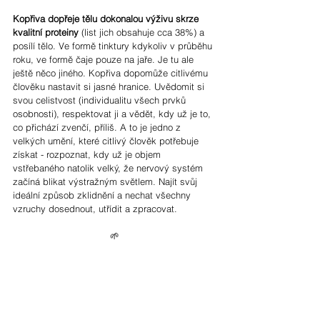
Kopřiva dopřeje tělu dokonalou výživu skrze 
kvalitní proteiny 
(list jich obsahuje cca 38%) a 
posílí tělo. Ve formě tinktury kdykoliv v průběhu 
roku, ve formě čaje pouze na jaře. Je tu ale 
ještě něco jiného. Kopřiva dopomůže citlivému 
člověku nastavit si jasné hranice. Uvědomit si 
svou celistvost (individualitu všech prvků 
osobnosti), respektovat ji a vědět, kdy už je to, 
co přichází zvenčí, příliš. A to je jedno z 
velkých umění, které citlivý člověk potřebuje 
získat - rozpoznat, kdy už je objem 
vstřebaného natolik velký, že nervový systém 
začíná blikat výstražným světlem. Najít svůj 
ideální způsob zklidnění a nechat všechny 
vzruchy dosednout, utřídit a zpracovat.
🌱