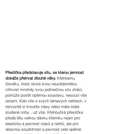
Přeslička představuje sílu, se kterou jemnost 
dokáže přetrvat dlouhé věky.
 Křehkému 
člověku, který skrze svou neuvědomělou 
citlivost mnohdy svou jedinečnou sílu ztrácí, 
pomůže posílit opěrnou soustavu, nesoucí vše 
ostatní. Kdo víte o svých lámavých nehtech, v 
nervozitě si kroutíte vlasy nebo máte stále 
studené nohy....už víte. Křehoučká přeslička 
předá tělu velkou dávku křemíku nejen pro 
elasticitu a pevnost vlasů a nehtů, ale pro 
obecnou soudržnost a pevnost celé opěrné 