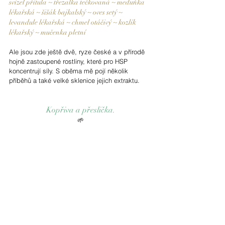
svízel přítula ~ třezalka tečkovaná ~ meduňka 
lékařská ~ šišák bajkalský ~ oves setý ~ 
levandule lékařská ~ chmel otáčivý ~ kozlík 
lékařský ~ mučenka pletní
Ale jsou zde ještě dvě, ryze české a v přírodě 
hojně zastoupené rostliny, které pro HSP 
koncentrují síly. S oběma mě pojí několik 
příběhů a také velké sklenice jejich extraktu.
Kopřiva a přeslička.
🌱