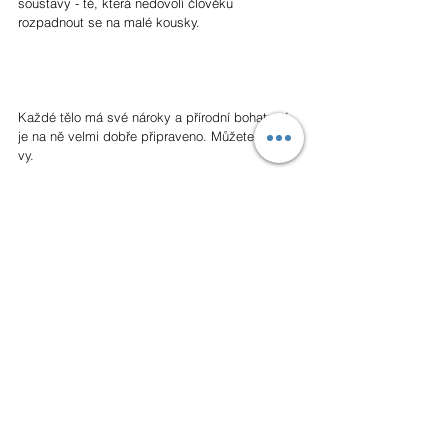
soustavy - té, která nedovolí člověku 
rozpadnout se na malé kousky.
Každé tělo má své nároky a přírodní bohatství 
je na ně velmi dobře připraveno. Můžete být i 
vy.
Chcete se o rostlinách dozvědět více? Můžete! 
Co třeba na seminářích v dubnu a květnu v 
Praze?!
Chci zjistit, o co jde!