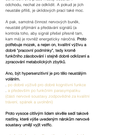
odchodu, nechat ze odklidit. A pokud je jich 
neustále příliš, je úklidových prací také moc.
A pak, samotná činnost nervových buněk, 
neustálé přijímání a předávání signálů (a 
kontrola toho, aby signál přešel přesně tam, 
kam má) je rovněž energeticky náročná. 
Proto 
potřebuje mozek, a nejen on, kvalitní výživu a 
dobré "pracovní podmínky", tedy kromě 
funkčního zásobování i stejně dobré odklizení a 
zpracování metabolických zbytků.
Ano, být hypersenzitivní je pro tělo neustálým 
voláním. 
. 
po dobré výživě pro dobré kognitivní funkce
.
 a především po funkčním parasympatiku 
(části nervové soustavy zodpovědné za kvalitní 
trávení, spánek a uvolnění)
Proto vysoce citlivým lidem skvěle sedí takové 
rostliny, které výše uvedeným nárokům nervové 
soustavy umějí vyjít vstříc. 